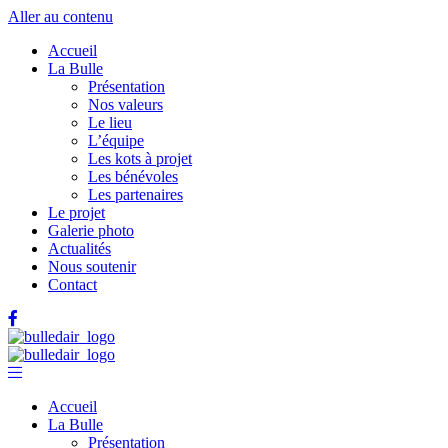
Aller au contenu
Accueil
La Bulle
Présentation
Nos valeurs
Le lieu
L’équipe
Les kots à projet
Les bénévoles
Les partenaires
Le projet
Galerie photo
Actualités
Nous soutenir
Contact
Accueil
La Bulle
Présentation